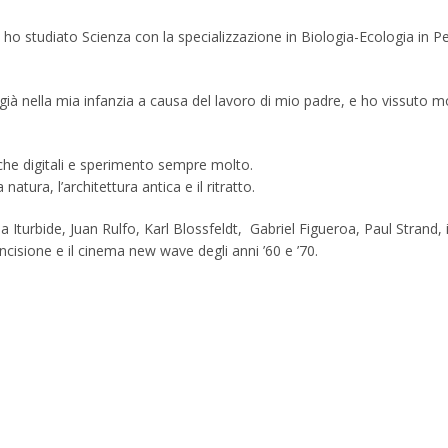
o studiato Scienza con la specializzazione in Biologia-Ecologia in Per
 già nella mia infanzia a causa del lavoro di mio padre, e ho vissuto mol
che digitali e sperimento sempre molto.
atura, l’architettura antica e il ritratto.
 Iturbide, Juan Rulfo, Karl Blossfeldt, Gabriel Figueroa, Paul Strand, 
incisione e il cinema new wave degli anni ’60 e ’70.