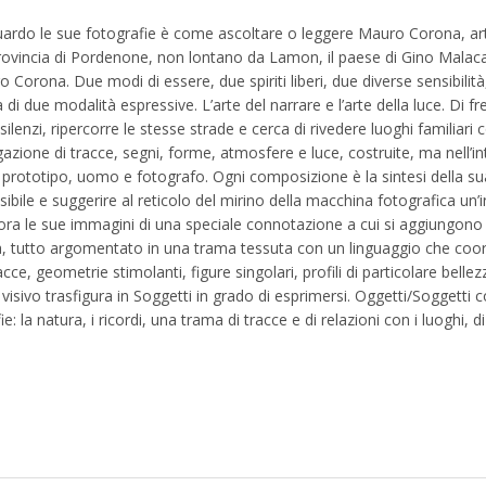
rdo le sue fotografie è come ascoltare o leggere Mauro Corona, artis
provincia di Pordenone, non lontano da Lamon, il paese di Gino Malaca
 Corona. Due modi di essere, due spiriti liberi, due diverse sensibil
a di due modalità espressive. L’arte del narrare e l’arte della luce. Di
 silenzi, ripercorre le stesse strade e cerca di rivedere luoghi familiar
azione di tracce, segni, forme, atmosfere e luce, costruite, ma nell
rototipo, uomo e fotografo. Ogni composizione è la sintesi della sua
 visibile e suggerire al reticolo del mirino della macchina fotografica un
lora le sue immagini di una speciale connotazione a cui si aggiungono 
zza, tutto argomentato in una trama tessuta con un linguaggio che coo
ce, geometrie stimolanti, figure singolari, profili di particolare bell
 visivo trasfigura in Soggetti in grado di esprimersi. Oggetti/Soggetti
la natura, i ricordi, una trama di tracce e di relazioni con i luoghi, di