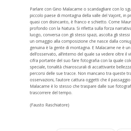
Parlare con Gino Malacarne o scandagliare con lo sgua
piccolo paese di montagna della valle del Vajont, in 
quasi con disincanto, è franco e schietto. Come Mauro
profondo con la Natura. Si rifletta sulla forza narrativ
luogo, conversa con gli stessi spazi, ascolta gli stessi
un omaggio alla composizione che nasce dalla coniug
genuina è la gente di montagna. E Malacarne ne è un p
dell’osservato, all’interno del quale sa vedere oltre il
cifra portante del suo fare fotografia con la quale co
speciale, tonalità chiaroscurali di accattivante belle
percorsi delle sue tracce. Non mancano tra queste trac
osservazioni, l’autore cattura oggetti che il passaggio
Malacarne è lo stesso che traspare dalle sue fotografie: 
trascorrere del tempo.
(Fausto Raschiatore)