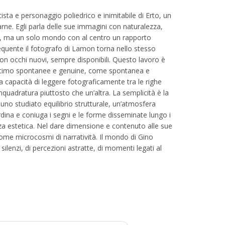
ta e personaggio poliedrico e inimitabile di Erto, un
rne. Egli parla delle sue immagini con naturalezza,
ità, ma un solo mondo con al centro un rapporto
 frequente il fotografo di Lamon torna nello stesso
i con occhi nuovi, sempre disponibili. Questo lavoro è
’intimo spontanee e genuine, come spontanea e
 capacità di leggere fotograficamente tra le righe
’inquadratura piuttosto che un’altra. La semplicità è la
uno studiato equilibrio strutturale, un’atmosfera
rdina e coniuga i segni e le forme disseminate lungo i
ezza estetica. Nel dare dimensione e contenuto alle sue
 come microcosmi di narratività. Il mondo di Gino
 silenzi, di percezioni astratte, di momenti legati al